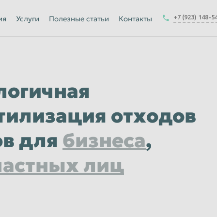
Йошкар-Ола
+7 (923) 148-5
ия
Услуги
Полезные статьи
Контакты
Калуга
Керчь
-на-Амуре
Королёв
логичная
Краснодар
Курск
тилизация отходов
Магнитогорск
ов для
бизнеса
,
Москва
Набережные Челны
частных лиц
ск
Нижнекамск
Новокузнецк
Новочеркасск