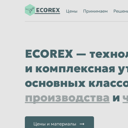
Ижевск
Иркутск
Цены
Принимаем
Решен
Казань
Калининград
Каменск-Уральский
Кемерово
Киров
Комсомольск
ECOREX — техно
Кострома
Красногорск
Красноярск
Курган
и комплексная у
Липецк
Люберцы
основных класс
Махачкала
Миасс
Мурманск
Мытищи
производства
и
Нальчик
Нижневартов
Нижний Новгород
Нижний Тагил
Новороссийск
Новосибирск
Цены и материалы