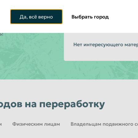
ьше не добавит
ем на себя!
ПРИЕМ
Да, всё верно
Выбрать город
МЕТАЛЛОПРОКАТА Б
ные организации,
же о комфорте и
ь!
Нет интересующего мате
одов на переработку
м
Физическим лицам
Владельцам подвижного с