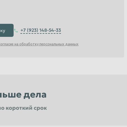
+7 (923) 148-54-33
вку
огласие на обработку персональных данных
льше дела
о короткий срок
товеряющем центре
алов расположенных в г. Новосибирске и НСО
5 до 15 тонн
 проходят профильное обучение