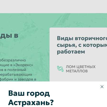
ды в
Виды вторичног
сырья, с которы
работаем
небезразлично
ящие в «Экорекс»
ЛОМ ЦВЕТНЫХ
ов в полезный
МЕТАЛЛОВ
ерерабатывающих
фабрик и заводов в
ПРИЕМ ОТРАБОТАН
м клиентам
АККУМУЛЯТОРОВ
 услуг по вывозу,
Ваш город
Астрахань?
ПРИЕМ МАКУЛАТУР
ены в том, что