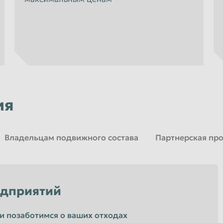
Уфа
Чебоксары
Чита
Энгельс
Ярославль
ия
Владельцам подвижного состава
Партнерская пр
едприятий
и позаботимся о ваших отходах