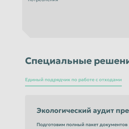
Ульяновск
Уссурийск
Хабаровск
Химки
Челябинск
Череповец
Шахты
Электросталь
Южно-Сахалинск
Якутск
Специальные решен
Единый подрядчик по работе с отходами
Экологический аудит пр
Подготовим полный пакет документов 