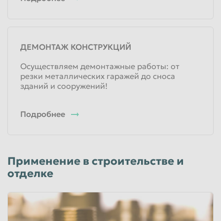
Физические лица
310
руб/кг
Юридические лица
ДЕМОНТАЖ КОНСТРУКЦИЙ
Лом латуни (чушка)
Осуществляем демонтажные работы: от
резки металлических гаражей до сноса
310
руб/кг
зданий и сооружений!
Физические лица
310
руб/кг
Юридические лица
Подробнее
Лом марочной латуни Л-63
310
руб/кг
Применение в строительстве и
Физические лица
отделке
310
руб/кг
Юридические лица
Лом марочной латуни Л–90