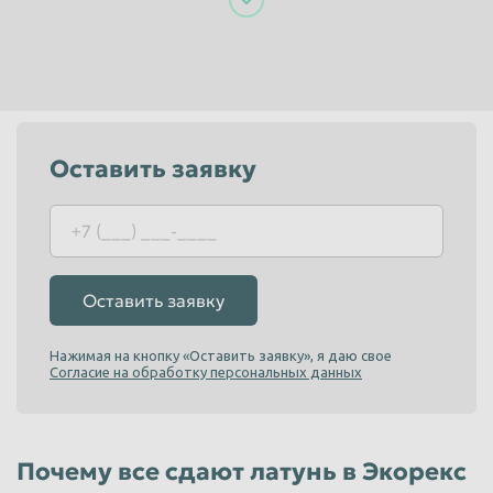
Пенза
Пермь
Петрозаводск
Петропавловск-Камчатский
Подольск
Прокопьевск
Псков
Ростов-на-Дону
Оставить заявку
Рыбинск
Рязань
Салават
Самара
Санкт-Петербург
Саранск
Оставить заявку
Саратов
Севастополь
Северодвинск
Симферополь
Нажимая на кнопку «Оставить заявку», я даю свое
Согласие на обработку персональных данных
Смоленск
Сочи
Ставрополь
Старый Оскол
Стерлитамак
Сургут
Почему все сдают латунь в Экорекс
Сызрань
Сыктывкар