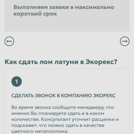
Выполняем заявки в максимально
короткий срок
Всегда заплатим Вам вовремя и по высокой цене
Мы не выставляем никаких скрытых засоров и все наше весовое оборудование проверено в удостоверяющем центре
Вы можете заказать бесплатный вывоз в удобное для Вас время
Вы всегда сможете получить максимальный уровень сервиса в любом из филиалов расположенных в Астрахани
Как сдать лом латуни в Экорекс?
1
СДЕЛАТЬ ЗВОНОК В КОМПАНИЮ ЭКОРЕКС
Во время звонка сообщите менеджеру, что
именно Вы планируете сдать и в каком
количестве. Консультант уточнит расценки и
подскажет, что можно сдать в качестве
цветного металлолома.