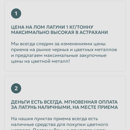
Таганрог
Тамбов
1
Тверь
Тольятти
ЦЕНА НА ЛОМ ЛАТУНИ 1 КГ/ТОННУ
Томск
Тула
МАКСИМАЛЬНО ВЫСОКАЯ В АСТРАХАНИ
Тюмень
Улан-Удэ
Мы всегда следим за изменениями цены
приема на рынке черных и цветных металлов
Ульяновск
Уссурийск
и предлагаем максимальные закупочные
цены на цветной металл!
Уфа
Хабаровск
Химки
Чебоксары
Челябинск
Череповец
2
Чита
Шахты
ДЕНЬГИ ЕСТЬ ВСЕГДА. МГНОВЕННАЯ ОПЛАТА
Электросталь
Энгельс
ЗА ЛАТУНЬ НАЛИЧНЫМИ, НА МЕСТЕ ПРИЕМА
Южно-Сахалинск
Якутск
На наших пунктах приема всегда есть
Ярославль
наличные средства для покупки цветного
металла. Поэтому Вам не придется ждать