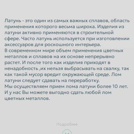
Красноярск
Курган
Курск
Липецк
Латунь - это один из самых важных сплавов, область
применения которого весьма широка. Изделия из
Люберцы
Магнитогорск
латуни активно применяются в строительной
Махачкала
Миасс
сфере. Часто латунь используется при изготовлении
аксессуаров для роскошного интерьера.
Москва
Мурманск
В современном мире объем применения цветных
металлов и сплавов на их основе непрерывно
Мытищи
Набережные Челны
растет. И после того как изделия приходят в
ненадобность ,их нельзя выбрасывать на свалку, так
Нальчик
Нижневартовск
как такой мусор вредит окружающей среде. Лом
Нижнекамск
Нижний Новгород
латуни следует сдавать на переработку.
Мы осуществляем прием лома латуни более 10 лет.
Нижний Тагил
Новокузнецк
И у нас Вы можете выгодно сдать любой лом
цветных металлов.
Новороссийск
Новосибирск
Новочеркасск
Норильск
Омск
Орёл
Подробнее
Оренбург
Орск