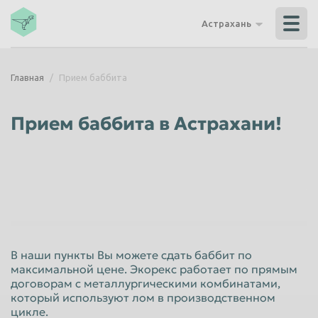
Владикавказ
Владимир
Астрахань
Волгоград
Волгодонск
Волжский
Вологда
Главная
Прием баббита
Воронеж
Грозный
Дзержинск
Екатеринбург
Прием баббита в Астрахани!
Иваново
Ижевск
Иркутск
Йошкар-Ола
Казань
Калининград
Калуга
Каменск-Уральский
Кемерово
Керчь
В наши пункты Вы можете сдать баббит по
Киров
Комсомольск-на-Амуре
максимальной цене. Экорекс работает по прямым
договорам с металлургическими комбинатами,
Королёв
Кострома
который используют лом в производственном
Красногорск
Краснодар
цикле.