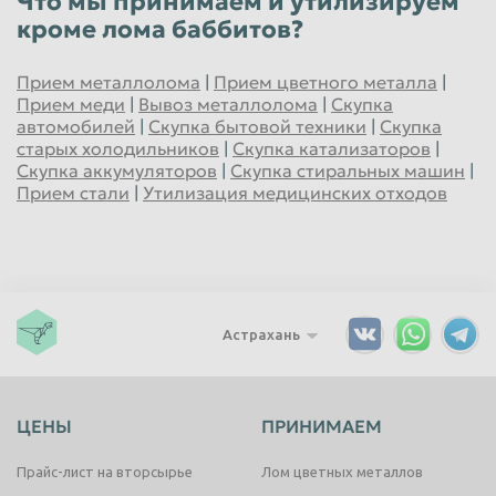
Что мы принимаем и утилизируем
кроме лома баббитов?
Прием металлолома
|
Прием цветного металла
|
Прием меди
|
Вывоз металлолома
|
Скупка
автомобилей
|
Скупка бытовой техники
|
Скупка
старых холодильников
|
Скупка катализаторов
|
Скупка аккумуляторов
|
Скупка стиральных машин
|
Прием стали
|
Утилизация медицинских отходов
Астрахань
ЦЕНЫ
ПРИНИМАЕМ
Прайс-лист на вторсырье
Лом цветных металлов