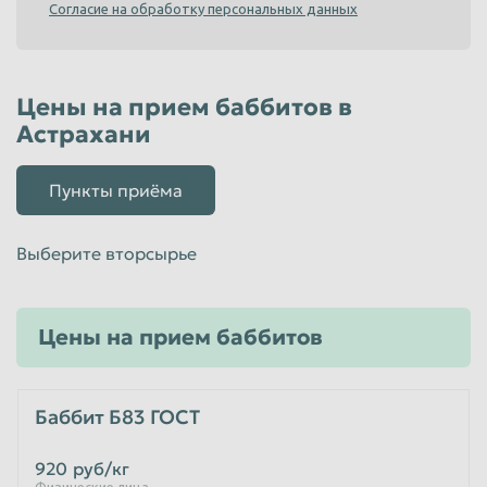
Согласие на обработку персональных данных
Пенза
Пермь
Петрозаводск
Петропавловск-Камчатский
Цены на прием баббитов в
Подольск
Прокопьевск
Астрахани
Псков
Ростов-на-Дону
Рыбинск
Рязань
Пункты приёма
Салават
Самара
Выберите вторсырье
Санкт-Петербург
Саранск
Саратов
Севастополь
Цены на прием баббитов
Северодвинск
Симферополь
Смоленск
Сочи
Ставрополь
Старый Оскол
Баббит Б83 ГОСТ
Стерлитамак
Сургут
920
руб/кг
Сызрань
Сыктывкар
Физические лица