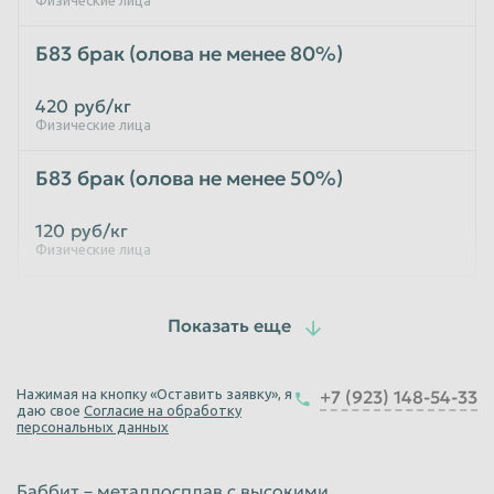
Таганрог
Тамбов
Б83 брак (олова не менее 80%)
Тверь
Тольятти
420
руб/кг
Томск
Тула
Физические лица
Тюмень
Улан-Удэ
Б83 брак (олова не менее 50%)
Ульяновск
Уссурийск
120
руб/кг
Уфа
Хабаровск
Физические лица
Химки
Чебоксары
Баббит Б16
Челябинск
Череповец
Чита
Шахты
180
руб/кг
Физические лица
Электросталь
Энгельс
Нажимая на кнопку «Оставить заявку», я
+7 (923) 148-54-33
даю свое
Согласие на обработку
Брак Б 83,Б 16 (1% олова)
Южно-Сахалинск
Якутск
персональных данных
Ярославль
5
руб/кг
Баббит – металлосплав с высокими