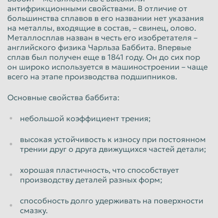
Физические лица
антифрикционными свойствами. В отличие от
большинства сплавов в его названии нет указания
Б83 стружка баббита
на металлы, входящие в состав, – свинец, олово.
Металлосплав назван в честь его изобретателя –
английского физика Чарльза Баббита. Впервые
520
руб/кг
сплав был получен еще в 1841 году. Он до сих пор
Физические лица
он широко используется в машиностроении – чаще
всего на этапе производства подшипников.
Б16 стружка баббита
Основные свойства баббита:
75
руб/кг
Физические лица
небольшой коэффициент трения;
высокая устойчивость к износу при постоянном
трении друг о друга движущихся частей детали;
хорошая пластичность, что способствует
производству деталей разных форм;
способность долго удерживать на поверхности
смазку.