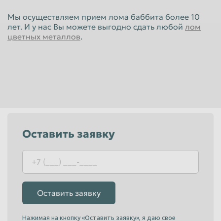
Красноярск
Курган
Мы осуществляем прием лома баббита более 10
лет. И у нас Вы можете выгодно сдать любой
лом
Курск
Липецк
цветных металлов
.
Люберцы
Магнитогорск
Махачкала
Миасс
Москва
Мурманск
Мытищи
Набережные Челны
Нальчик
Нижневартовск
Нижнекамск
Нижний Новгород
Оставить заявку
Нижний Тагил
Новокузнецк
Новороссийск
Новосибирск
Новочеркасск
Норильск
Оставить заявку
Омск
Орёл
Оренбург
Орск
Нажимая на кнопку «Оставить заявку», я даю свое